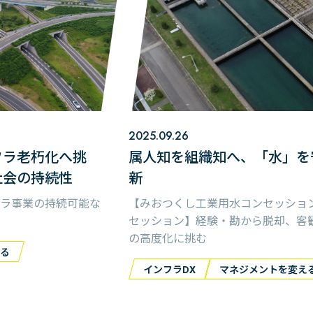
2025.09.26
フラ老朽化へ挑
属人知を組織知へ、「水」を
社会の持続性
新
ラ事業の持続可能な
【みおつくし工業用水コンセッショ
セッション】経験・勘から脱却、客
の高度化に挑む
る
インフラDX
マネジメントを変え