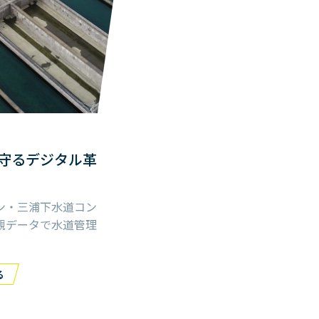
守るデジタル革
ン・三浦下水道コン
観データで水道管理
る